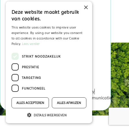
×
Deze website maakt gebruik
Sitemap
van cookies.
Home
Over ECO2050
This website uses cookies to improve user
Veelgestelde vragen
experience. By using our website you consent
to all cookies in accordance with our Cookie
In de kijker
Policy.
Lees verder
Contact
STRIKT NOODZAKELIJK
PRESTATIE
Word Coöperant
TARGETING
My ECO2050
FUNCTIONEEL
© ECO2050
© Foto’s: Otary
Privacy Policy
Disclaimer
powered by
ALLES ACCEPTEREN
ALLES AFWIJZEN
DETAILS WEERGEVEN