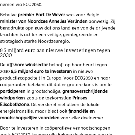
nemen via ECO2050.
Behalve
premier Bart De Wever
was voor België
minister van Noordzee Annelies Verlinden
aanwezig. Zij
benadrukte opnieuw dat ons land een van de drijvende
krachten is achter een veilige, geïntegreerde en
strategisch sterke Noordzeeregio.
9,5 miljard euro aan nieuwe investeringen tegen
2030
De
offshore windsector
belooft op haar beurt tegen
2030
9,5 miljard euro te investeren
in nieuwe
productiecapaciteit in Europa. Voor ECO2050 en haar
coöperanten betekent dit dat er grotere kans is om te
participeren
in grootschalige,
grensoverschrijdende
windparken
, zoals de toekomstige
Prinses
Elisabethzone
. Dit versterkt niet alleen de lokale
energietransitie, maar biedt ook
financiële en
maatschappelijke voordelen
voor elke deelnemer.
Door te investeren in coöperatieve vennootschappen
zoals ECO2050, kunnen alle Belgen deelnemen aan de