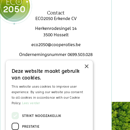
Contact
ECO2050 Erkende CV
Herkenrodesingel 14
3500 Hasselt
eco2050@cooperaties.be
Ondernemingsnummer 0699.503.028
×
Deze website maakt gebruik
Sitemap
van cookies.
Home
Over ECO2050
This website uses cookies to improve user
Veelgestelde vragen
experience. By using our website you consent
to all cookies in accordance with our Cookie
In de kijker
Policy.
Lees verder
Contact
STRIKT NOODZAKELIJK
PRESTATIE
Word Coöperant