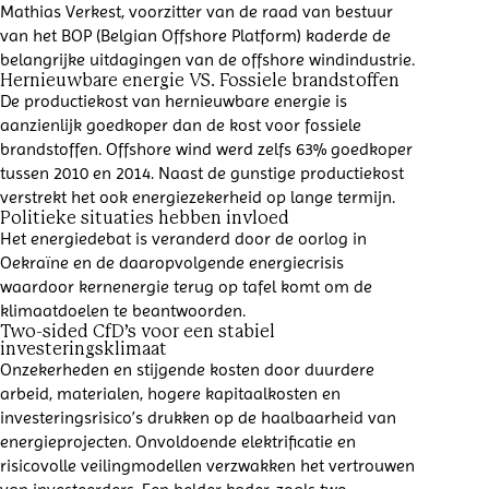
Mathias Verkest, voorzitter van de raad van bestuur
van het BOP (
Belgian Offshore Platform
) kaderde de
belangrijke uitdagingen van de offshore windindustrie.
Hernieuwbare energie VS. Fossiele brandstoffen
De productiekost van hernieuwbare energie is
aanzienlijk goedkoper dan de kost voor fossiele
brandstoffen. Offshore wind werd zelfs 63% goedkoper
tussen 2010 en 2014. Naast de gunstige productiek
ost
verstrekt het ook energiezekerheid op lange termijn.
Politieke situaties hebben invloed
Het energiedebat is veranderd door de oorlog in
Oekraïne en de daaropvolgende energiecrisis
waardoor kernenergie terug op tafel komt
om de
klimaatdoelen te beantwoorden.
Two-sided CfD’s voor een stabiel
investeringsklimaat
Onzekerheden en stijgende kosten door duurdere
arbeid, materialen, hogere kapitaalkosten en
investeringsrisico’s drukken op de haalbaarheid van
energieprojecten. Onvoldoende elektrificatie en
risicovolle veilingmodellen verzwakken het vertrouwen