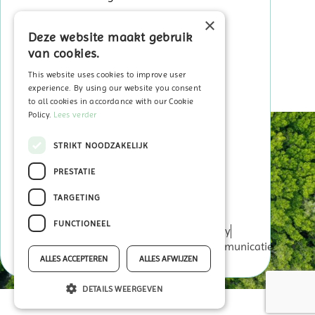
×
Deze website maakt gebruik
Sitemap
van cookies.
Home
Over ECO2050
This website uses cookies to improve user
Veelgestelde vragen
experience. By using our website you consent
In de kijker
to all cookies in accordance with our Cookie
Policy.
Lees verder
Contact
STRIKT NOODZAKELIJK
PRESTATIE
Word Coöperant
TARGETING
My ECO2050
FUNCTIONEEL
© ECO2050
© Foto’s: Otary
Privacy Policy
Disclaimer
powered by
ALLES ACCEPTEREN
ALLES AFWIJZEN
DETAILS WEERGEVEN