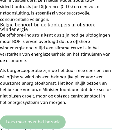
van investeerders. Een helder kader, zoals
two-
sided
Contracts
for
Difference
(
CfD’s
) en een vaste
netaansluiting, is essentieel voor succesvolle,
concurrentiële veilingen.
België behoort bij de koplopers in offshore
windenergie
De offshore-industrie kent dus zijn nodige uitdagingen
maar BOP is ervan overtuigd dat de offshore
windenergie nog altijd een slimme keuze is in het
versterken van energiezekerheid en het stimuleren van
de economie.
Als burgercoöperatie zijn we het daar mee eens en zien
wij offshore wind als een belangrijke pijler voor een
duurzame energietoekomst. Het koninklijk bezoek en
het bezoek van onze Minister toont aan dat deze sector
niet alleen groeit, maar ook steeds centraler staat in
het energiesysteem van morgen.
Lees meer over het bezoek